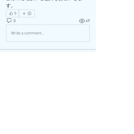
す。
0
0
49
Write a comment...
グループについて
あなたの近況、アイデア、写真などを
シェアしましょう。
メンバー
Sanjay Kokate
フォロー
管理人
フォロー
すべてのメンバーを表示（2名）