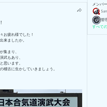
メンバ
San
管
！
すべて
々お疲れ様でした！
出来ましたか。
、
が集まり、
演武もあり、
と思います。
の稽古に生かしていきましょう。