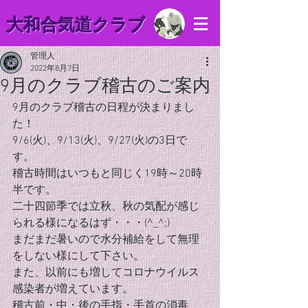
​大和合気道クラブ
管理人
2022年8月7日
9月のクラブ稽古のご案内
9月のクラブ稽古の日程が決まりまし
た！
9/6(火)、9/13(火)、9/27(火)の3日で
す。
稽古時間はいつもと同じく19時～20時
半です。
二十四節季では立秋、秋の気配が感じ
られる様になるはず・・・(^_^;)
まだまだ暑いので水分補給をして無理
をしない様にして下さい。
また、以前にも増してコロナウイルス
感染者が増えています。
稽古前・中・後の手指・手首の消毒、