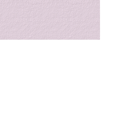
７月の特別稽古のご案内
７月のクラブ稽
内
８月７日から始まる大和市主
催の合気道教室迄の間に特別
７月のクラブ稽古
コメント
稽古を行います。 特別稽古
まりましたのでご
[2日間] 7/17 (金)、7/31 (金)
す。 クラブ稽古 [
稽古時間: 19時～20時半 稽古
7/7(火)、7/14(
コメントを追加…
参加費: 会員1,500円、非会員
19時〜20時半と
2,000円 普段とは少し違う雰
７月になると、本
囲気の中で、一緒に合気道の
暑さがやってきま
© 2023 by Name of Site.
稽古をしませんか？ 皆様のご
季の稽古は、暑さ
Proudly created with
Wix.com