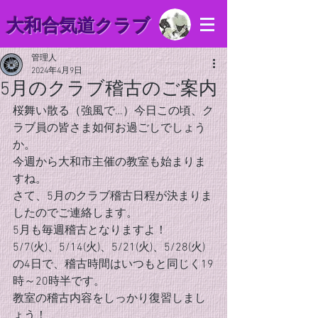
​大和合気道クラブ
管理人
2024年4月9日
5月のクラブ稽古のご案内
桜舞い散る（強風で…）今日この頃、ク
ラブ員の皆さま如何お過ごしでしょう
か。
今週から大和市主催の教室も始まりま
すね。
さて、5月のクラブ稽古日程が決まりま
したのでご連絡します。
5月も毎週稽古となりますよ！
5/7(火)、5/14(火)、5/21(火)、5/28(火)
の4日で、稽古時間はいつもと同じく19
時～20時半です。
教室の稽古内容をしっかり復習しまし
ょう！