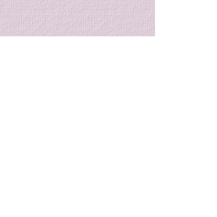
７月の特別稽古のご案内
７月のクラブ稽
内
８月７日から始まる大和市主
催の合気道教室迄の間に特別
７月のクラブ稽古
コメント
稽古を行います。 特別稽古
まりましたのでご
[2日間] 7/17 (金)、7/31 (金)
す。 クラブ稽古 [
稽古時間: 19時～20時半 稽古
7/7(火)、7/14(
コメントを追加…
参加費: 会員1,500円、非会員
19時〜20時半と
2,000円 普段とは少し違う雰
７月になると、本
囲気の中で、一緒に合気道の
暑さがやってきま
© 2023 by Name of Site.
稽古をしませんか？ 皆様のご
季の稽古は、暑さ
Proudly created with
Wix.com
参加お待ちしております。
強い心と身体を養
会です。 水分補
に十分留意しなが