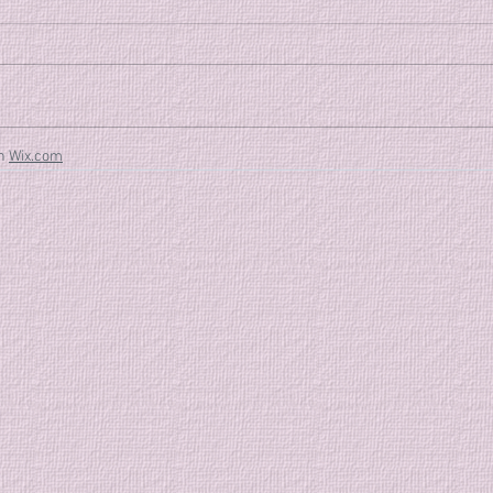
８月７日から始まる大和市主催の
合気道教室迄の間に特別稽古を行
います。 特別稽古 [2日間] 7/17
(金)、7/31 (金) 稽古時間: 19時～
20時半 稽古参加費: 会員1,500
th
Wix.com
円、非会員2,000円 普段とは少し
違う雰囲気の中で、一緒に合気道
の稽古をしませんか？ 皆様のご
参加お待ちしております。