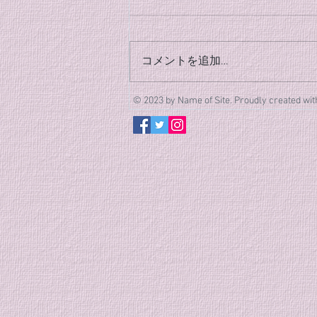
(8/26追加)
８月のクラブ稽古の日程が決まり
ましたのでご案内します。 クラ
コメントを追加…
ブ稽古 [3日間] 8/4(火)、
8/18(火)、8/26(水) 時間は全日19
© 2023 by Name of Site. Proudly created wi
時〜20時半となります。 皆様の
体調第一に、夏の稽古に励みまし
ょう！ また、この夏から合気道
をはじめてみたい新規・体験の方
も随時募集しています。 今月も
それぞれのペースで、充実した汗
を流していきましょう！ 皆様の
参加お待ちしております！