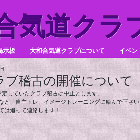
和合気道クラ
掲示板
大和合気道クラブについて
イベン
8日
ラブ稽古の開催について
予定していたクラブ稽古は中止とします。
など、自主トレ、イメージトレーニングに励んで下さい
ては追って連絡します！