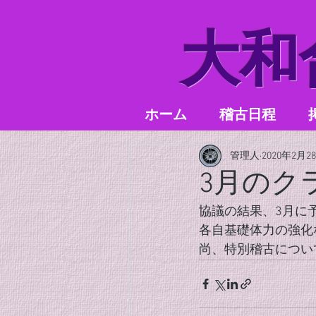
​大
ホーム
稽古日程
管理人
2020年2月2
3月のク
協議の結果、3月に
各自基礎体力の強化
尚、特別稽古につい