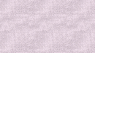
７月の特別稽古のご案内
７月のクラブ稽
内
８月７日から始まる大和市主
催の合気道教室迄の間に特別
７月のクラブ稽古
コメント
稽古を行います。 特別稽古
まりましたのでご
[2日間] 7/17 (金)、7/31 (金)
す。 クラブ稽古 [
稽古時間: 19時～20時半 稽古
7/7(火)、7/14(
コメントを追加…
参加費: 会員1,500円、非会員
19時〜20時半と