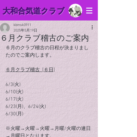
​大和合気道クラブ
kbmsk0911
2025年5月19日
６月クラブ稽古のご案内
６月のクラブ稽古の日程が決まりまし
たのでご案内します。
６月クラブ稽古  [６日]
6/3(火)
6/10(火)
6/17(火)
6/23(月)、6/24(火)
6/30(月)
※火曜→火曜→火曜→月曜/火曜の連日
→月曜日となります。