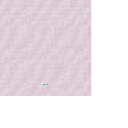
７月の特別稽古のご案内
７月のクラブ稽
内
８月７日から始まる大和市主
催の合気道教室迄の間に特別
７月のクラブ稽古
コメント
稽古を行います。 特別稽古
まりましたのでご
[2日間] 7/17 (金)、7/31 (金)
す。 クラブ稽古 [
稽古時間: 19時～20時半 稽古
7/7(火)、7/14(