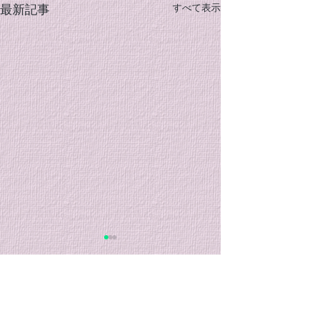
すべて表示
最新記事
７月の特別稽古のご案内
７月のクラブ稽
内
８月７日から始まる大和市主
催の合気道教室迄の間に特別
７月のクラブ稽古
コメント
稽古を行います。 特別稽古
まりましたのでご