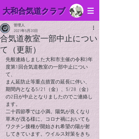
​大和合気道クラブ
管理人
2021年5月20日
合気道教室一部中止につい
て（更新）
先般連絡しました大和市主催の令和3年
度第1回合気道教室の一部中止につい
て、
まん延防止等重点措置の延長に伴い、
期間内となる5/21（金）、5/28（金）
の2日が中止となりましたのでご連絡し
ます。
二十四節季では小満。陽気が良くなり
草木が茂る様に、コロナ禍においても
ワクチン接種が開始され希望の陽が射
してきています。ウイルス対策をきち