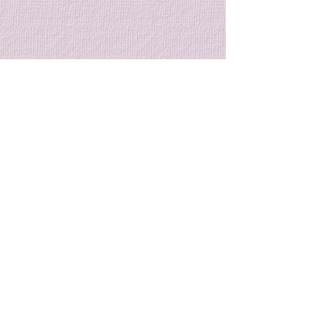
７月の特別稽古のご案内
７月のクラブ稽
内
８月７日から始まる大和市主
催の合気道教室迄の間に特別
７月のクラブ稽古
コメント
稽古を行います。 特別稽古
まりましたのでご
[2日間] 7/17 (金)、7/31 (金)
す。 クラブ稽古 [
稽古時間: 19時～20時半 稽古
7/7(火)、7/14(
コメントを追加…
参加費: 会員1,500円、非会員
19時〜20時半と
2,000円 普段とは少し違う雰
７月になると、本
囲気の中で、一緒に合気道の
暑さがやってきま
© 2023 by Name of Site.
稽古をしませんか？ 皆様のご
季の稽古は、暑さ
Proudly created with
Wix.com
参加お待ちしております。
強い心と身体を養
会です。 水分補
に十分留意しなが