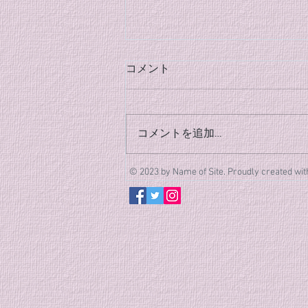
８月のクラブ稽古のご案内
コメント
(8/26追加)
８月のクラブ稽古の日程が決まり
ましたのでご案内します。 クラ
コメントを追加…
ブ稽古 [3日間] 8/4(火)、
8/18(火)、8/26(水) 時間は全日19
© 2023 by Name of Site. Proudly created wi
時〜20時半となります。 皆様の
体調第一に、夏の稽古に励みまし
ょう！ また、この夏から合気道
をはじめてみたい新規・体験の方
も随時募集しています。 今月も
それぞれのペースで、充実した汗
を流していきましょう！ 皆様の
参加お待ちしております！