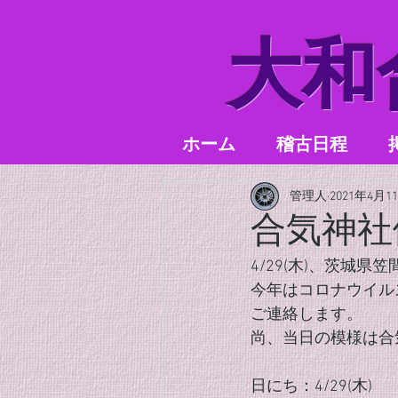
​大
ホーム
稽古日程
管理人
2021年4月1
合気神社
4/29(木)、茨城
今年はコロナウイル
ご連絡します。
尚、当日の模様は合
日にち：4/29(木)