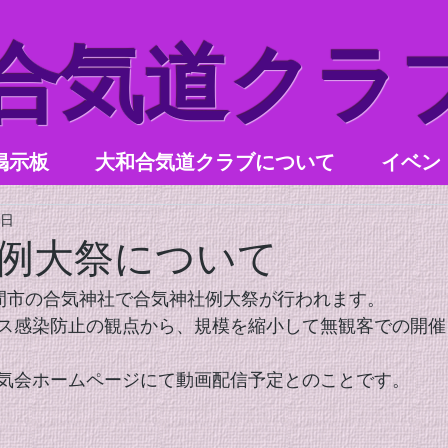
和合気道クラ
掲示板
大和合気道クラブについて
イベン
1日
例大祭について
県笠間市の合気神社で合気神社例大祭が行われます。
ス感染防止の観点から、規模を縮小して無観客での開催
気会ホームページにて動画配信予定とのことです。