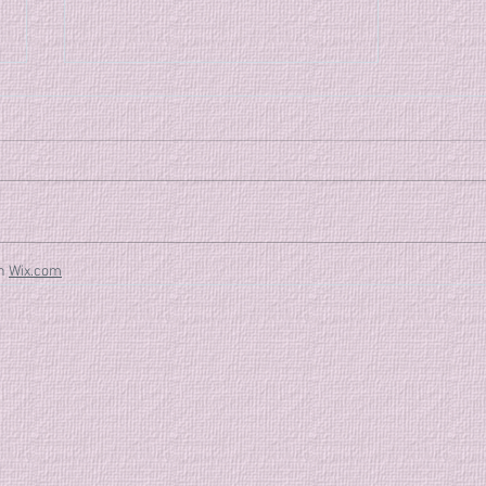
７月の特別稽古のご案内
８月７日から始まる大和市主催の
合気道教室迄の間に特別稽古を行
います。 特別稽古 [2日間] 7/17
(金)、7/31 (金) 稽古時間: 19時～
20時半 稽古参加費: 会員1,500
th
Wix.com
円、非会員2,000円 普段とは少し
違う雰囲気の中で、一緒に合気道
の稽古をしませんか？ 皆様のご
参加お待ちしております。