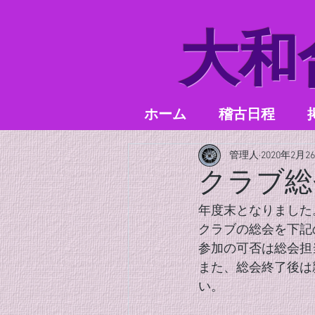
​大
ホーム
稽古日程
管理人
2020年2月2
クラブ総
年度末となりました
クラブの総会を下記
参加の可否は総会担
また、総会終了後は
い。