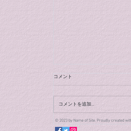
８月のクラブ稽古のご案内
コメント
(8/26追加)
８月のクラブ稽古の日程が決まり
ましたのでご案内します。 クラ
コメントを追加…
ブ稽古 [3日間] 8/4(火)、
8/18(火)、8/26(水) 時間は全日19
© 2023 by Name of Site. Proudly created wi
時〜20時半となります。 皆様の
体調第一に、夏の稽古に励みまし