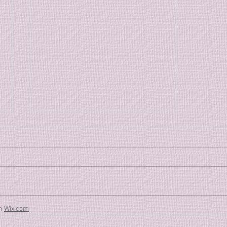
７月の特別稽古のご案内
８月７日から始まる大和市主催の
合気道教室迄の間に特別稽古を行
います。 特別稽古 [2日間] 7/17
(金)、7/31 (金) 稽古時間: 19時～
20時半 稽古参加費: 会員1,500
th
Wix.com
円、非会員2,000円 普段とは少し
違う雰囲気の中で、一緒に合気道