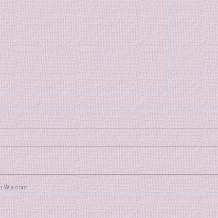
７月の特別稽古のご案内
８月７日から始まる大和市主催の
合気道教室迄の間に特別稽古を行
います。 特別稽古 [2日間] 7/17
(金)、7/31 (金) 稽古時間: 19時～
20時半 稽古参加費: 会員1,500
th
Wix.com
円、非会員2,000円 普段とは少し
違う雰囲気の中で、一緒に合気道
の稽古をしませんか？ 皆様のご