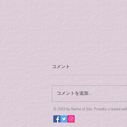
８月のクラブ稽古のご案内
コメント
(8/26追加)
８月のクラブ稽古の日程が決まり
ましたのでご案内します。 クラ
コメントを追加…
ブ稽古 [3日間] 8/4(火)、
8/18(火)、8/26(水) 時間は全日19
© 2023 by Name of Site. Proudly created wi
時〜20時半となります。 皆様の
体調第一に、夏の稽古に励みまし
ょう！ また、この夏から合気道