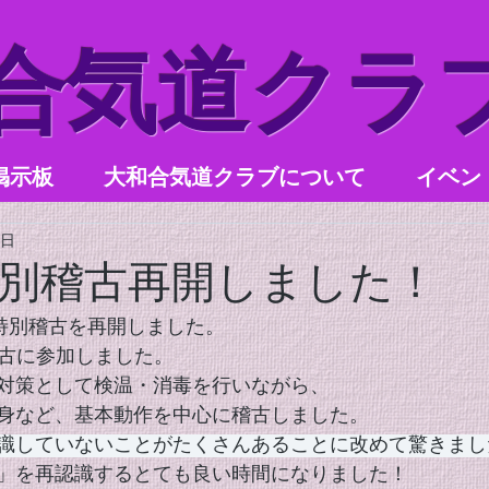
和合気道クラ
掲示板
大和合気道クラブについて
イベン
2日
別稽古再開しました！
金)と特別稽古を再開しました。
の稽古に参加しました。
対策として検温・消毒を行いながら、
身など、基本動作を中心に稽古しました。
識していないことがたくさんあることに改めて驚きまし
」を再認識するとても良い時間になりました！