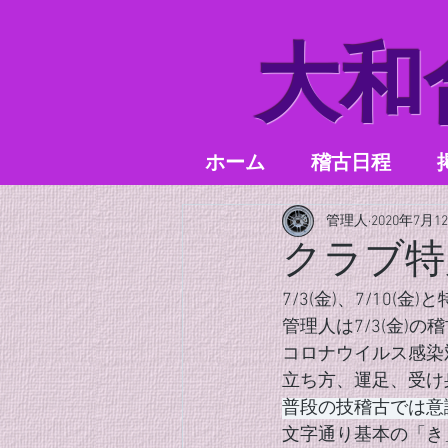
​大
ホーム
稽古日程
管理人
2020年7月1
クラブ特
7/3(金)、7/10(
管理人は7/3(金)
コロナウイルス感染
立ち方、運足、受け
普段の技稽古では意
文字通り基本の「き