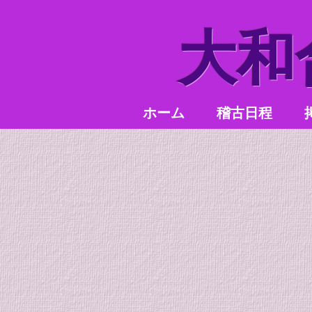
​大
ホーム
稽古日程