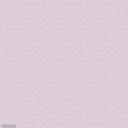
th
Wix.com