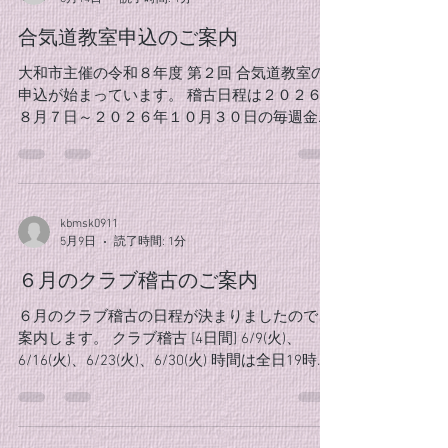
合気道教室申込のご案内
大和市主催の令和８年度 第２回 合気道教室の
申込が始まっています。 稽古日程は２０２６年
８月７日～２０２６年１０月３０日の毎週金曜
日（全１２回）です。 時間は１９時～２０時
半、 場所は４階の第二武道場となります。 対
象は中学生以上、定員は６５名で締切は６/２
６（金）必着となっていますので申込はお早め
kbmsk0911
に！ インターネットを含む申込方法、教室に関
5月9日
読了時間: 1分
しての詳細は 大和スポーツセンターのホームペ
ージでご確認下さいm(_ _)m
６月のクラブ稽古のご案内
６月のクラブ稽古の日程が決まりましたのでご
案内します。 クラブ稽古 [4日間] 6/9(火)、
6/16(火)、6/23(火)、6/30(火) 時間は全日19時〜
20時半となります。 ６月になると、梅雨になっ
て武道場内も蒸し暑くなってきますが、 そんな
時こそ爽やかな気合で乗り切っていきたいです