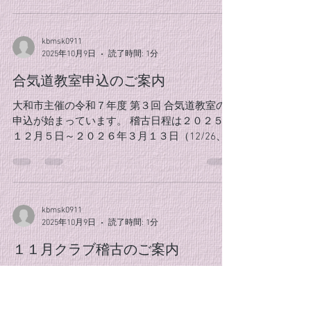
ともに充実した稽古を重ね、来るべき冬を乗り
越えていきたいですね。 クラブ員の皆様、奮っ
kbmsk0911
てご参加ください。
2025年10月9日
読了時間: 1分
合気道教室申込のご案内
大和市主催の令和７年度 第３回 合気道教室の
申込が始まっています。 稽古日程は２０２５年
１２月５日～２０２６年３月１３日（12/26、
1/2、1/9除く）の全１２回、 時間は１９時～２
０時半、 場所は４階の第二武道場となりま
す。...
kbmsk0911
2025年10月9日
読了時間: 1分
１１月クラブ稽古のご案内
１１月のクラブ稽古の日程が決まりましたので
ご案内します。 １１月クラブ稽古 [２日]
11/4(火) 11/18(火) ※時間は全日19時〜20時半と