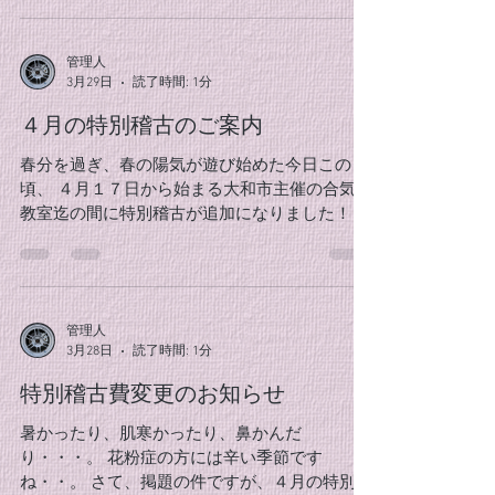
管理人
3月29日
読了時間: 1分
４月の特別稽古のご案内
春分を過ぎ、春の陽気が遊び始めた今日この
頃、 ４月１７日から始まる大和市主催の合気道
教室迄の間に特別稽古が追加になりました！ 追
加となるのは下記２日です！ 4/3 (金)、4/10 (金)
稽古時間は、いつも通り19時～20時半となりま
す。 咲き始めた桜は遠くから見ると一本の樹で
すが、良く観ると一輪一輪の花の集まりです。
管理人
合気道の技もしっかりした体幹の上に一つ一つ
3月28日
読了時間: 1分
の基本動作が積み重なって出来ています。 きれ
いな桜の様な技を目指し、気持ちを新たに稽古
特別稽古費変更のお知らせ
に励みましょう！ クラブ員の皆様のご参加お待
ちしております。
暑かったり、肌寒かったり、鼻かんだ
り・・・。 花粉症の方には辛い季節です
ね・・。 さて、掲題の件ですが、４月の特別稽