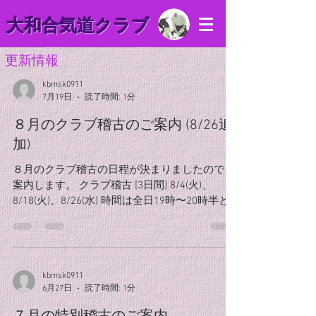
​大和合気道クラブ
​更新情報
kbmsk0911
7月19日
読了時間: 1分
８月のクラブ稽古のご案内 (8/26追
加)
８月のクラブ稽古の日程が決まりましたのでご
案内します。 クラブ稽古 [3日間] 8/4(火)、
8/18(火)、8/26(水) 時間は全日19時〜20時半と
なります。 皆様の体調第一に、夏の稽古に励み
ましょう！ また、この夏から合気道をはじめて
みたい新規・体験の方も随時募集しています。
今月もそれぞれのペースで、充実した汗を流し
kbmsk0911
ていきましょう！ 皆様の参加お待ちしておりま
6月27日
読了時間: 1分
す！