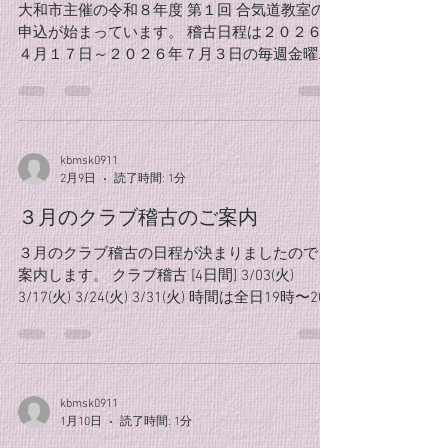
大和市主催の令和８年度 第１回 合気道教室の
申込が始まっています。 稽古日程は２０２６年
４月１７日～２０２６年７月３日の毎週金曜日
（全１２回）です。 時間は１９時～２０時半、
場所は４階の第二武道場となります。 対象は中
学生以上、定員は６５名で締切は３/６（金）
必着となっていますので申込はお早めに！ イン
kbmsk0911
ターネットを含む申込方法、教室に関しての詳
2月9日
読了時間: 1分
細は 大和スポーツセンターのホームページ で
ご確認下さいm(_ _)m
３月のクラブ稽古のご案内
３月のクラブ稽古の日程が決まりましたのでご
案内します。 クラブ稽古 [4日間] 3/03(火)
3/17(火) 3/24(火) 3/31(火) 時間は全日19時〜20
時半となります。 ３月になれば寒さも緩んでく
ると思いますが まだ寒暖差がありますので、体
調には気をつけて稽古に励んでいきたいです
ね。 クラブ員の皆様の参加お待ちしておりま
kbmsk0911
す。
1月10日
読了時間: 1分