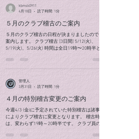
ね。 道場でお会いできるのを楽しみにしていま
kbmsk0911
す。
4月18日
読了時間: 1分
５月のクラブ稽古のご案内
５月のクラブ稽古の日程が決まりましたのでご
案内します。 クラブ稽古 [3日間] 5/12(火)、
5/19(火)、5/26(火) 時間は全日19時〜20時半と
なります。 ４月になり、大和市主催の合気道教
室もはじまりました、基礎を大切にしっかり稽
古に 励んでいきたいですね。 クラブ員の皆様
の参加お待ちしております。
管理人
3月31日
読了時間: 1分
４月の特別稽古変更のご案内
今週4/3 (金)に予定されていた特別稽古は諸事情
によりクラブ稽古に変更となります。 稽古時間
は、変わらず19時～20時半です。 クラブ員の
皆様、奮ってご参加くださいm(_ _)m