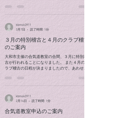
古から稽古参加費を会員1,500円、非会員2,000
円に変更させて頂きます。 稽古に参加される皆
様、ご理解のほど宜しくお願いします。 稽古参
加の意識をより一層高め、より一層深い稽古に
kbmsk0911
していきましょう。 稽古担当
3月7日
読了時間: 1分
３月の特別稽古と４月のクラブ稽古
のご案内
大和市主催の合気道教室の合間、３月に特別稽
古が行われることになりました。 また４月のク
ラブ稽古の日程が決まりましたので、あわせて
ご案内します。 特別稽古 [1日間] 3/27 (金) クラ
ブ稽古 [3日間] 4/07 (火)、4/14 (火)、4/21 (火) 稽
古時間は、特別稽古・クラブ稽古ともに19時～
20時半となります。 新年度に向けて、この春も
kbmsk0911
さらなる向上を目指し、稽古に励んでいきたい
2月14日
読了時間: 1分
ですね。 心機一転、何か新しいことを始めたい
な……と思っている方、一緒に合気道の稽古をし
合気道教室申込のご案内
ませんか？ 皆様の参加お待ちしております。