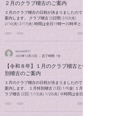
２月のクラブ稽古のご案内
２月のクラブ稽古の日程が決まりましたのでご
案内します。 クラブ稽古 [3日間] 2/03(火)
2/10(火) 2/17(火) 時間は全日19時〜20時半とな
ります。 まだまだ寒い日が続きますが、くれぐ
れもご自愛くださいますようお願い申し上げま
す。 クラブ員の皆様の参加お待ちしております
kbmsk0911
2025年12月22日
読了時間: 1分
【令和８年】１月のクラブ稽古と特
別稽古のご案内
１月のクラブ稽古の日程が決まりましたのでご
案内します。 １月特別稽古 [1日] 1/9(金) １月ク
ラブ稽古 [2日] 1/13(火) 1/20(火) ※時間は全日19
時〜20時半となります。 あっという間に１年が
経ち、また新しい年となります。 気持ちは新た
に、やることは変わらず、基本を大切に稽古に