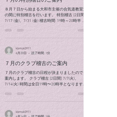
７月の特別稽古のご案内
８月７日から始まる大和市主催の合気道教室迄
の間に特別稽古を行います。 特別稽古 [2日間]
7/17 (金)、7/31 (金) 稽古時間: 19時～20時半 稽
古参加費: 会員1,500円、非会員2,000円 普段と
は少し違う雰囲気の中で、一緒に合気道の稽古
をしませんか？ 皆様のご参加お待ちしておりま
す。
kbmsk0911
6月20日
読了時間: 1分
７月のクラブ稽古のご案内
７月のクラブ稽古の日程が決まりましたのでご
案内します。 クラブ稽古 [2日間] 7/7(火)、
7/14(火) 時間は全日19時〜20時半となります。
７月になると、本格的な夏の暑さがやってきま
す。 この時季の稽古は、暑さに負けない強い心
と身体を養う絶好の機会です。 水分補給と体調
管理に十分留意しながら、乗り切っていきまし
kbmsk0911
ょう。 皆様の参加お待ちしております！
6月14日
読了時間: 1分